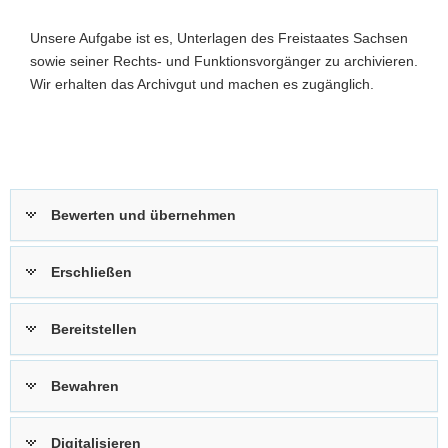
0
a
Unsere Aufgabe ist es, Unterlagen des Freistaates Sachsen
v
sowie seiner Rechts- und Funktionsvorgänger zu archivieren.
i
Wir erhalten das Archivgut und machen es zugänglich.
g
a
t
i
o
n
Bewerten und übernehmen
Erschließen
Bereitstellen
Bewahren
Digitalisieren