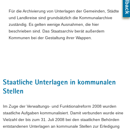
Feedbac
a
Für die Archivierung von Unterlagen der Gemeinden, Städte
v
und Landkreise sind grundsätzlich die Kommunalarchive
i
zuständig. Es gelten wenige Ausnahmen, die hier
g
beschrieben sind. Das Staatsarchiv berät außerdem
a
Kommunen bei der Gestaltung ihrer Wappen.
t
i
o
Z
n
0
Staatliche Unterlagen in kommunalen
Stellen
Im Zuge der Verwaltungs- und Funktionalreform 2008 wurden
staatliche Aufgaben kommunalisiert. Damit verbunden wurde eine
Vielzahl der bis zum 31. Juli 2008 bei den staatlichen Behörden
entstandenen Unterlagen an kommunale Stellen zur Erledigung