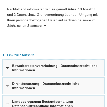
Z
a
0
Nachfolgend informieren wir Sie gemäß Artikel 13 Absatz 1
v
und 2 Datenschutz-Grundverordnung über den Umgang mit
i
Ihren personenbezogenen Daten auf sachsen.de sowie im
g
Sächsischen Staatsarchiv.
a
t
i
o
n
Link zur Startseite
Bewerberdatenverarbeitung - Datenschutzrechtliche
Informationen
Direktbenutzung - Datenschutzrechtliche
Informationen
Landesprogramm Bestandserhaltung -
Datenschutzrechtliche Informationen