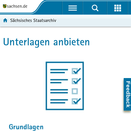
P
P
H
F
o
o
a
o
r
r
u
o
Sächsisches Staatsarchiv
t
t
p
t
a
a
t
e
l
l
i
r
Unterlagen anbieten
Hauptinhalt
ü
n
n
-
b
a
h
B
e
v
a
e
r
i
l
r
Schnelleinstieg
g
g
t
e
der
r
a
i
Feedbac
e
t
c
Portalthemen
i
i
h
f
o
e
n
n
d
e
Grundlagen
N