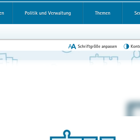
reifende
en
Politik und Verwaltung
Themen
Se
Schriftgröße anpassen
Kont
en
leinstieg
lthemen
n
ng! Zu
zeigen
rtal