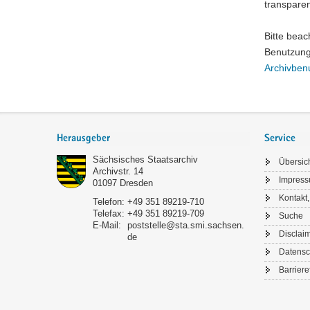
Säch
transparen
Bitte bea
Das Sä
Benutzung
sonsti
Archivben
Innern.
Footer-
Bereich
Herausgeber
Service
Sächsisches Staatsarchiv
Übersic
Archivstr. 14
Impres
01097
Dresden
Kontakt,
Telefon:
+49 351 89219-710
Telefax:
+49 351 89219-709
Suche
E-Mail:
poststelle@sta.smi.sachsen.
Disclai
de
Datensc
Barriere