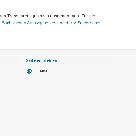
chen Transparenzgesetzes ausgenommen. Für die
 zuständige Archiv für Behörden, Gerichte und
Sächsischen Archivgesetzes
und der
Sächsischen
häftsbereich des Sächsischen Staatsministeriums des
Seite empfehlen
E-Mail