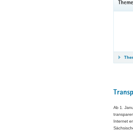
Schwer
Theme
Weitere
Wi
Them
Trans
Ab 1. Jan
transparen
Internet e
Sächsische