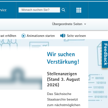
Suchbegriff
rvice
Suche starten
Übergeordnete Seiten
rast erhöhen
Animationen starten
Seite vorlesen
Feedbac
Wir suchen
Verstärkung!
Stellenanzeigen
(Stand 3. August
2026)
Das Sächsische
Staatsarchiv besetzt
Z
zum nächstmöglichen
0