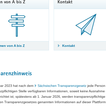
punkt Archivdienst zum 1. Mai 2027 zu besetzen.
n von A bis Z
Kontakt
 Informationen und die Bewerbungsfrist sind unter folgendem Link zu f
r bilden aus! Zur Stellenanzeige im Karriereportal Sachsen
en von A bis Z
Kontakt
parenzhinweis
uar 2023 hat nach dem
Sächsischen Transparenzgesetz
jede Person 
zpflichtigen Stelle verfügbaren Informationen, soweit keine Ausnahme 
rrichtet ist, spätestens ab 1. Januar 2026, werden transparenzpflichtige S
n Transparenzgesetzes genannten Informationen auf dieser Plattform z