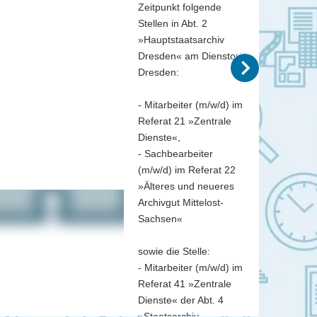
Zeitpunkt folgende
Stellen in Abt. 2
»Hauptstaatsarchiv
Dresden« am Dienstort
Dresden:
- Mitarbeiter (m/w/d) im
Referat 21 »Zentrale
Dienste«,
- Sachbearbeiter
(m/w/d) im Referat 22
»Älteres und neueres
Archivgut Mittelost-
Sachsen«
sowie die Stelle:
- Mitarbeiter (m/w/d) im
Referat 41 »Zentrale
Dienste« der Abt. 4
»Staatsarchiv