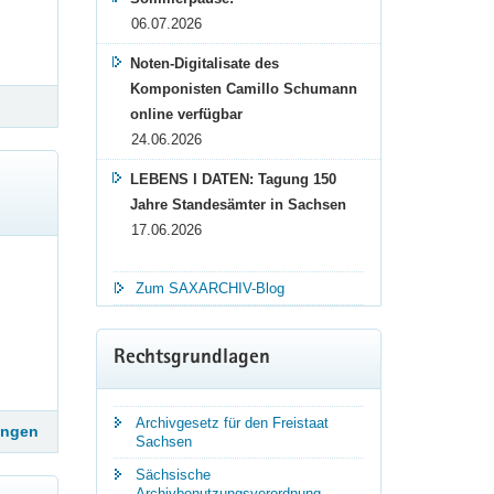
06.07.2026
Noten-Digitalisate des
Komponisten Camillo Schumann
online verfügbar
24.06.2026
LEBENS I DATEN: Tagung 150
Jahre Standesämter in Sachsen
17.06.2026
Zum SAXARCHIV-Blog
Rechtsgrundlagen
 die Laufbahngruppe 2.2
Archivgesetz für den Freistaat
ungen
Sachsen
ivreferendar (m/w/d) als Beamtin/Beamter auf Widerruf
n der Fachrichtung Allgemeine Verwaltung,
Sächsische
Archivbenutzungsverordnung