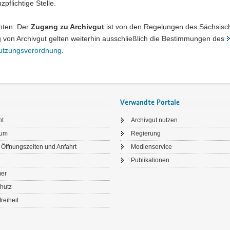
sisches Staatsarchiv
zpflichtige Stelle.
chten: Der
Zugang zu Archivgut
ist von den Regelungen des Sächsis
chsische Staatsarchiv ist eine obere besondere Staatsbehörde und das
 von Archivgut gelten weiterhin ausschließlich die Bestimmungen des
ge öffentliche Stellen des Freistaates Sachsen. Wir gehören zum Gesc
utzungsverordnung
.
Verwandte Portale
ht
Archivgut nutzen
sum
Regierung
 Öffnungszeiten und Anfahrt
Medienservice
Publikationen
mer
hutz
freiheit