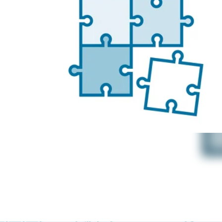
eige
rtal